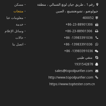
رقم.1 ، طريق جيان لونغ الشمالي ، منطقة
مسكن

جيولونغبو ، تشونغتشينغ ، الصين
منتجات
400052
معلومات عنا

86-23-88901306+
خدمة

86-23-88901306+
وسائل الإعلام

13983391036- 86+
حالات

13983391036- 86+
اتصل بنا

13983391036- 86+

منقي طيني

1931542878

sales@topoilpurifier.com

http://www.topoilpurifier.com

https://www.toptester.com.cn