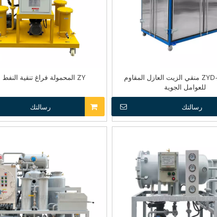
سلسلة ZYD-W منقي الزيت العازل المقاوم
ZY المحمولة فراغ تنقية النفط العازلة
للعوامل الجوية
رسالتك
رسالتك