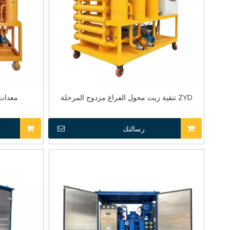
ZYD تنقية زيت محول الفراغ مزدوج المرحلة
معدات ت
رسالتك