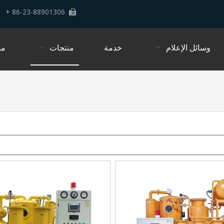
86-23-88901306 +

وسائل الإعلام
خدمة
منتجات
م