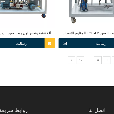
TYB المقاوم للانفجار
آلة تنقية وتغيير لون زيت وقود الديزل -Ex
رسالتك
رسالتك
»
52
...
4
3
اتصل بنا
روابط سريعة