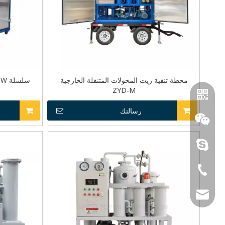
محطة تنقية زيت المحولات المتنقلة الخارجية
ZYD-M
رسالتك
منقي طيني
+ 86-23-8890130
WhatsApp
sales@topoilpurif
Wechat