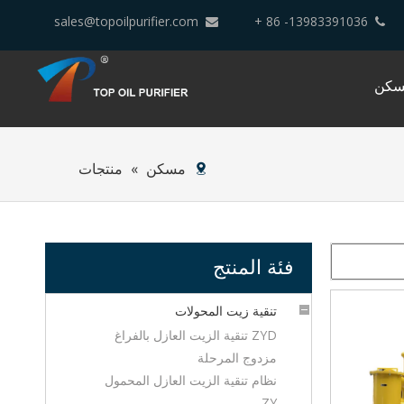
sales@topoilpurifier.com
13983391036- 86 +


سكن
مسكن
»
منتجات
فئة المنتج
تنقية زيت المحولات
ZYD تنقية الزيت العازل بالفراغ
مزدوج المرحلة
نظام تنقية الزيت العازل المحمول
ZY