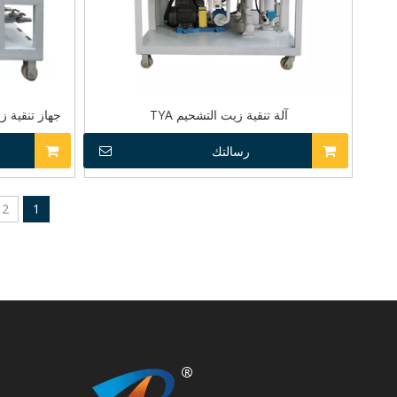
آلة تنقية زيت التشحيم TYA
جهاز تنقية زيت الوقود -Ex
رسالتك
2
1